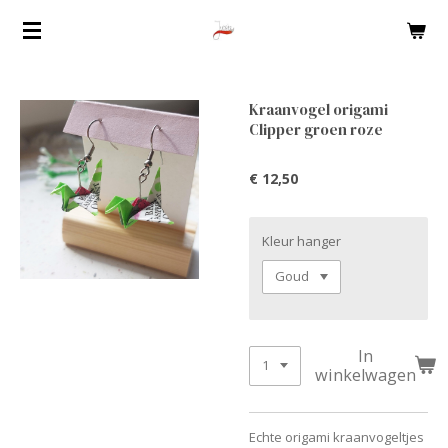
Ga
direct
naar
de
Kraanvogel origami
hoofdinhoud
Clipper groen roze
€ 12,50
Kleur hanger
In
winkelwagen
Echte origami kraanvogeltjes