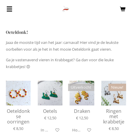
Ga
direct
naar
de
Oeteldonk!
hoofdinhoud
Jaaa de mooiste tijd van het jaar: carnaval! Hier vind je de leukste
oorbellen voor als je het in het mooie Oeteldonk gaat vieren.
Ga je vastenavend vieren in Krabbegat? Ga dan voor die leuke
krabbetjes! 😍
Uitverkocht
Nieuw!
Oeteldonk
Oetels
Draken
Ringen
se
met
€ 12,50
€ 12,50
oorringen
krabbetje
€ 8,50
€ 8,50
In winkelwagen
Houd mij op de hoogte