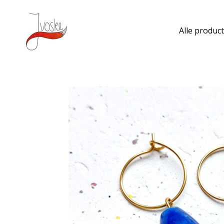
Ga
direct
Alle produc
naar
de
hoofdinhoud