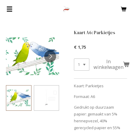
Ga
direct
naar
de
Kaart A6: Parkietjes
hoofdinhoud
€ 1,75
In
winkelwagen
Kaart: Parkietjes
Formaat: A6
Gedrukt op duurzaam
papier: gemaakt van 5%
hennepvezel, 40%
gerecycled papier en 55%