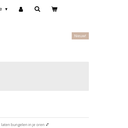
ke
Nieuw!
 laten bungelen in je oren 💕