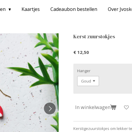
ten
Kaartjes
Cadeaubon bestellen
Over Jvos
Kerst zuurstokjes
€ 12,50
Hanger
In winkelwagen
Kerstigezuurstokjes om lekker te