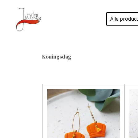
Ga
direct
Alle produc
naar
de
hoofdinhoud
Koningsdag